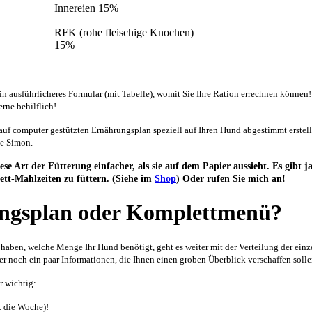
Innereien 15%
RFK
(rohe fleischige Knochen)
15%
in ausführlicheres Formular (mit Tabelle), womit Sie Ihre Ration errechnen können
erne behilflich!
auf computer gestützten Ernährungsplan speziell auf Ihren Hund abgestimmt erstell
e Simon.
iese Art der Fütterung einfacher, als sie auf dem Papier aussieht.
Es gibt j
tt-Mahlzeiten zu füttern. (Siehe im
Shop
)
Oder rufen Sie mich an!
ngsplan oder Komplettmenü?
haben, welche Menge Ihr Hund benötigt, geht es weiter mit der Verteilung der ein
er noch ein paar Informationen, die Ihnen einen groben Überblick verschaffen solle
r wichtig:
x die Woche)!