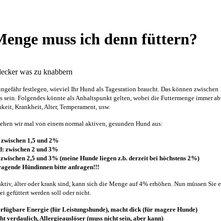
enge muss ich denn füttern?
lecker was zu knabbern
ungefähr festlegen, wieviel Ihr Hund als Tagesration braucht. Das können zwischen
s sein. Folgendes könnte als Anhaltspunkt gelten, wobei die Futtermenge immer a
hkeit, Krankheit, Alter, Temperament, usw.
 gehen wir mal von einem normal aktiven, gesunden Hund aus:
 zwischen 1,5 und 2%
d: zwischen 2 und 3%
wischen 2,5 und 3% (meine Hunde liegen z.b. derzeit bei höchstens 2%)
ragende Hündinnen bitte anfragen!!!
ktiv, älter oder krank sind, kann sich die Menge auf 4% erhöhen. Nun müssen Sie 
i gefüttert werden soll oder nicht.
erfügbare Energie (für Leistungshunde), macht dick (für magere Hunde)
ht verdaulich, Allergieauslöser (muss nicht sein, aber kann)