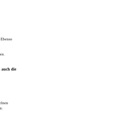
! Ebenso
en.
a auch die
zelnen
n: