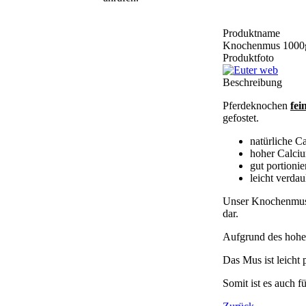
Produktname
Knochenmus 1000g
Produktfoto
Beschreibung
Pferdeknochen
fei
gefostet.
natürliche C
hoher Calci
gut portionie
leicht verdau
Unser Knochenmus s
dar.
Aufgrund des hohen
Das Mus ist leicht 
Somit ist es auch f