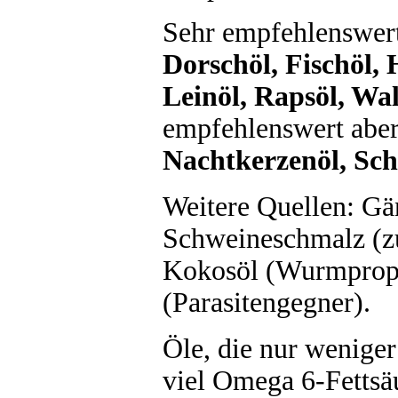
Sehr empfehlenswert
Dorschöl, Fischöl, 
Leinöl, Rapsöl, Wa
empfehlenswert abe
Nachtkerzenöl, Sc
Weitere Quellen: Gä
Schweineschmalz (z
Kokosöl (Wurmproph
(Parasitengegner).
Öle, die nur weniger
viel Omega 6-Fettsä